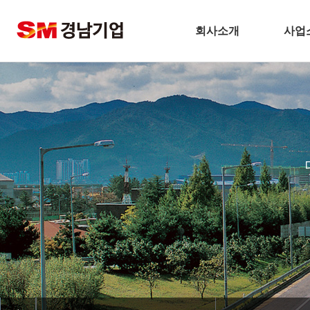
회사소개
사업
기업개요
건
CEO 인사말
주택
비전
토
주요연혁
플
경남기업 네트워크
환
안전보건방침
해
기술경영
인테
환경경영
찾아오시는길