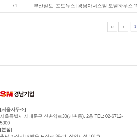
71
[부산일보][포토뉴스] 경남아너스빌 모델하우스 '
1
[서울사무소]
서울특별시 서대문구 신촌역로30(신촌동), 2층 TEL: 02-6712-
5300
[본점]
충남 아산시 배방읍 모산로 38-11, 상업시설 101호