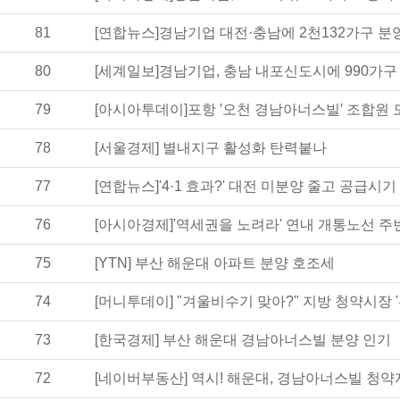
81
[연합뉴스]경남기업 대전·충남에 2천132가구 분
80
[세계일보]경남기업, 충남 내포신도시에 990가구
79
[아시아투데이]포항 ′오천 경남아너스빌′ 조합원 
78
[서울경제] 별내지구 활성화 탄력붙나
77
[연합뉴스]'4·1 효과?' 대전 미분양 줄고 공급시
76
[아시아경제]'역세권을 노려라' 연내 개통노선 주
75
[YTN] 부산 해운대 아파트 분양 호조세
74
[머니투데이] "겨울비수기 맞아?" 지방 청약시장 '
73
[한국경제] 부산 해운대 경남아너스빌 분양 인기
72
[네이버부동산] 역시! 해운대, 경남아너스빌 청약