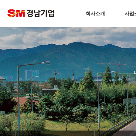
회사소개
사업
기업개요
건
CEO 인사말
주택
비전
토
주요연혁
플
경남기업 네트워크
환
안전보건방침
해
기술경영
인테
환경경영
찾아오시는길