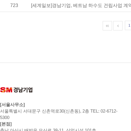
723
[세계일보]경남기업, 베트남 하수도 건립사업 계
1
[서울사무소]
서울특별시 서대문구 신촌역로30(신촌동), 2층 TEL: 02-6712-
5300
[본점]
충남 아산시 배방읍 모산로 38-11, 상업시설 101호