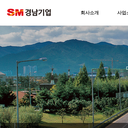
회사소개
사업
기업개요
건
CEO 인사말
주택
비전
토
주요연혁
플
경남기업 네트워크
환
안전보건방침
해
기술경영
인테
환경경영
찾아오시는길