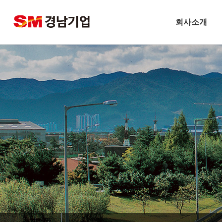
회사소개
기업개요
CEO 인사말
비전
주요연혁
경남기업 네트워크
안전보건방침
기술경영
환경경영
찾아오시는길