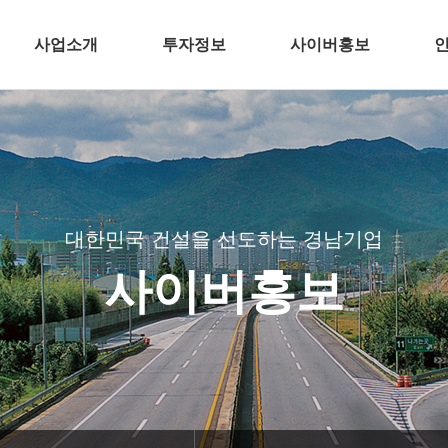
사업소개
투자정보
사이버홍보
건축
전자공고
언론 속 경남기업
주택개발
분양뉴스
인사/
토목
CI
플랜트
BI
대한민국 건설을 선도하는 경남기업
환경
TV광고
사이버홍보
해외
공기질 측정결과
인테리어
경남기업 주요
바로가기