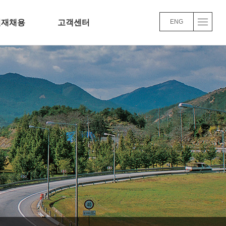
인재채용
고객센터
ENG
채용정보
Q&A
교육/복리후생
윤리경영
채용FAQ
사업실적
품질/환경 경영방침
바로가기