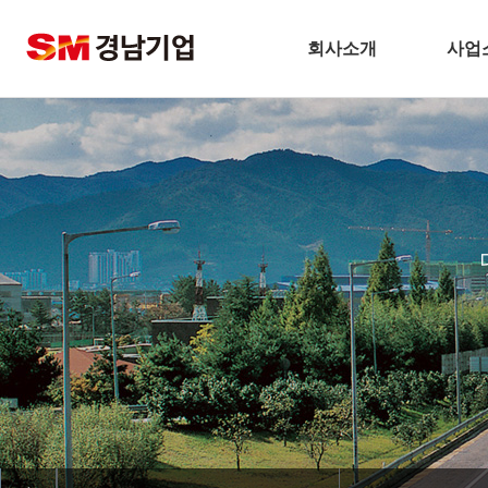
회사소개
사업
기업개요
건
CEO 인사말
주택
비전
토
주요연혁
플
경남기업 네트워크
환
안전보건방침
해
기술경영
인테
환경경영
찾아오시는길