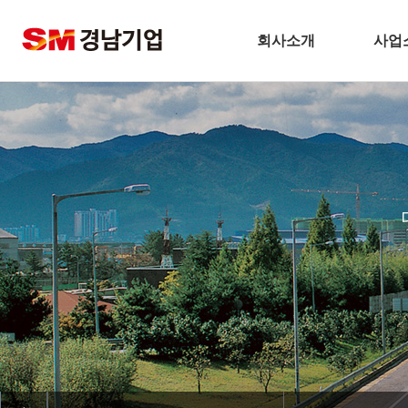
회사소개
사업
기업개요
건
CEO 인사말
주택
비전
토
주요연혁
플
경남기업 네트워크
환
안전보건방침
해
기술경영
인테
환경경영
찾아오시는길