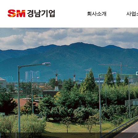
회사소개
사업
기업개요
건
CEO 인사말
주택
비전
토
주요연혁
플
경남기업 네트워크
환
안전보건방침
해
기술경영
인테
환경경영
찾아오시는길