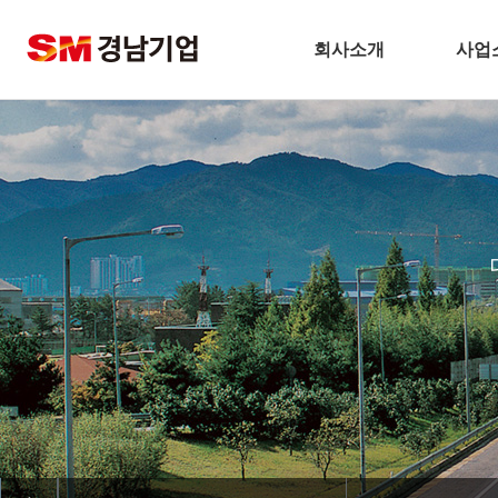
회사소개
사업
기업개요
건
CEO 인사말
주택
비전
토
주요연혁
플
경남기업 네트워크
환
안전보건방침
해
기술경영
인테
환경경영
찾아오시는길