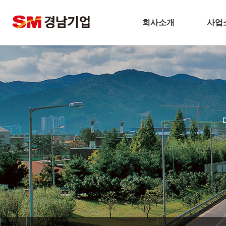
회사소개
사업
기업개요
건
CEO 인사말
주택
비전
토
주요연혁
플
경남기업 네트워크
환
안전보건방침
해
기술경영
인테
환경경영
찾아오시는길