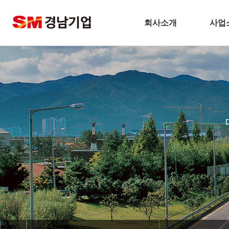
회사소개
사업
기업개요
건
CEO 인사말
주택
비전
토
주요연혁
플
경남기업 네트워크
환
안전보건방침
해
기술경영
인테
환경경영
찾아오시는길