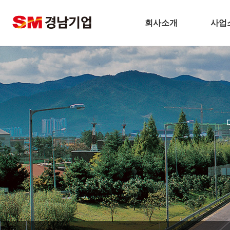
회사소개
사업
기업개요
건
CEO 인사말
주택
비전
토
주요연혁
플
경남기업 네트워크
환
안전보건방침
해
기술경영
인테
환경경영
찾아오시는길