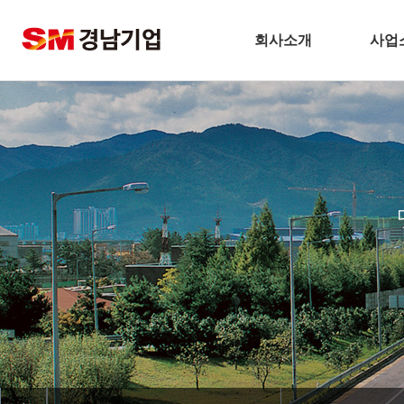
회사소개
사업
기업개요
건
CEO 인사말
주택
비전
토
주요연혁
플
경남기업 네트워크
환
안전보건방침
해
기술경영
인테
환경경영
찾아오시는길