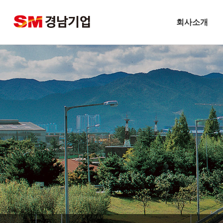
회사소개
기업개요
CEO 인사말
비전
주요연혁
경남기업 네트워크
안전보건방침
기술경영
환경경영
찾아오시는길