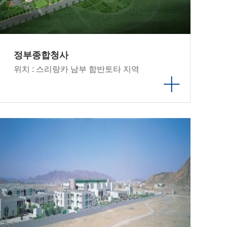
정부종합청사
위치 : 스리랑카 남부 함반토타 지역