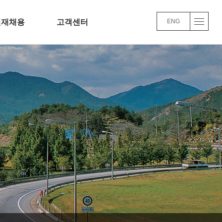
인재채용
고객센터
ENG
채용정보
Q&A
교육/복리후생
윤리경영
채용FAQ
사업실적
품질/환경 경영방침
바로가기