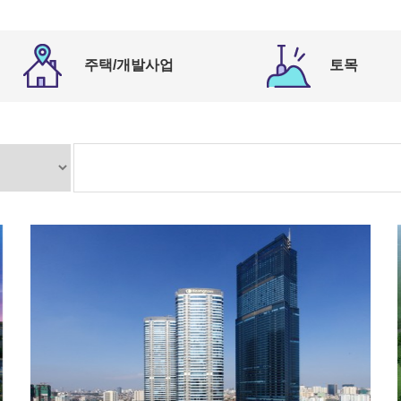
주택/개발사업
토목