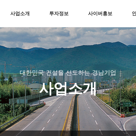
사업소개
투자정보
사이버홍보
건축
전자공고
언론 속 경남기업
주택개발
분양뉴스
인사/
토목
CI
플랜트
BI
대한민국 건설을 선도하는 경남기업
환경
TV광고
사업소개
해외
공기질 측정결과
인테리어
경남기업 주요
바로가기